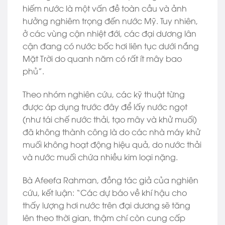
hiếm nước là một vấn đề toàn cầu và ảnh
hưởng nghiêm trọng đến nước Mỹ. Tuy nhiên,
ở các vùng cận nhiệt đới, các đại dương lân
cận đang có nước bốc hơi liên tục dưới nắng
Mặt Trời do quanh năm có rất ít mây bao
phủ”.
Theo nhóm nghiên cứu, các kỹ thuật từng
được áp dụng trước đây để lấy nước ngọt
(như tái chế nước thải, tạo mây và khử muối)
đã không thành công là do các nhà máy khử
muối không hoạt động hiệu quả, do nước thải
và nước muối chứa nhiều kim loại nặng.
Bà Afeefa Rahman, đồng tác giả của nghiên
cứu, kết luận: “Các dự báo về khí hậu cho
thấy lượng hơi nước trên đại dương sẽ tăng
lên theo thời gian, thậm chí còn cung cấp