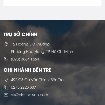
TRỤ SỞ CHÍNH
12 Hoàng Dư Khương
Phường Hòa Hưng, TP. Hồ Chí Minh
(028) 3864 1664
CHI NHÁNH BẾN TRE
492 C3 Ca Văn Thỉnh, Bến Tre
0275 2223 337
vts@vietthaisinh.com