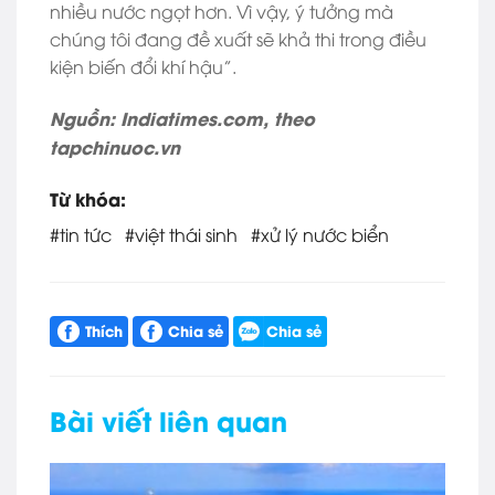
nhiều nước ngọt hơn. Vì vậy, ý tưởng mà
chúng tôi đang đề xuất sẽ khả thi trong điều
kiện biến đổi khí hậu”.
Nguồn: Indiatimes.com, theo
tapchinuoc.vn
Từ khóa:
#tin tức
#việt thái sinh
#xử lý nước biển
Chia sẻ
Bài viết liên quan