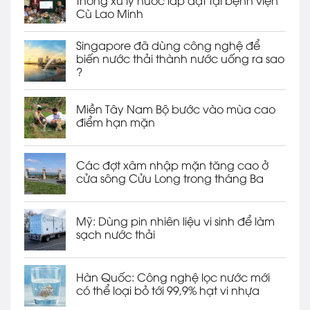
thống xử lý nước lắp đặt tại bệnh viện
Cù Lao Minh
Singapore đã dùng công nghệ để
biến nước thải thành nước uống ra sao
?
Miền Tây Nam Bộ bước vào mùa cao
điểm hạn mặn
Các đợt xâm nhập mặn tăng cao ở
cửa sông Cửu Long trong tháng Ba
Mỹ: Dùng pin nhiên liệu vi sinh để làm
sạch nước thải
Hàn Quốc: Công nghệ lọc nước mới
có thể loại bỏ tới 99,9% hạt vi nhựa