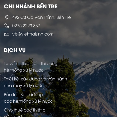
CHI NHÁNH BẾN TRE
492 C3 Ca Văn Thỉnh, Bến Tre
0275 2223 337
vts@vietthaisinh.com
DỊCH VỤ
Tư vấn – Thiết kế – Thi công
hệ thống xử lý nước
Thiết kế, xây dựng và vận hành
nhà máy xử lý nước
Bảo trì – Bảo dưỡng
các hệ thống xử lý nước
Cho thuê các thiết bị
xử lý nước