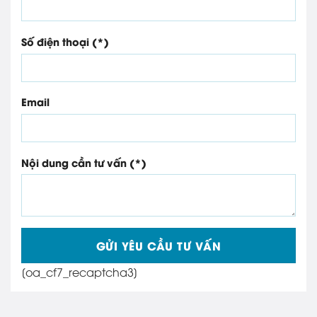
Số điện thoại (*)
Email
Nội dung cần tư vấn (*)
[oa_cf7_recaptcha3]