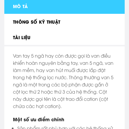
MÔ TẢ
THÔNG SỐ KỸ THUẬT
TÀI LIỆU
Van tay 5 ngã hay còn được gọi là van điều
khiển hoàn nguyên bằng tay, van 5 ngã, van
làm mềm, hay van hút muối được lắp đặt
trong hệ thống lọc nước. Thông thường van 5
ngã là một trong các bộ phận được gắn ở
cột lọc thứ 2 hoặc thứ 3 của hệ thống. Cột
này được gọi tên là cột trao đổi cation (cột
chứa các hạt cation).
Một số ưu điểm chính
Sản phẩm rất phù hợp với các hệ thống xử