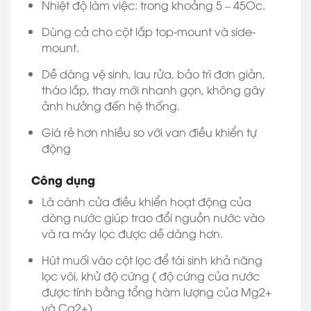
Nhiệt độ làm việc: trong khoảng 5 – 45Oc.
Dùng cả cho cột lắp top-mount và side-
mount.
Dễ dàng vệ sinh, lau rửa, bảo trì đơn giản,
tháo lắp, thay mới nhanh gọn, không gây
ảnh hưởng đến hệ thống.
Giá rẻ hơn nhiều so với van điều khiển tự
động
Công dụng
Là cánh cửa điều khiển hoạt động của
dòng nước giúp trao đổi nguồn nước vào
và ra máy lọc được dễ dàng hơn.
Hút muối vào cột lọc để tái sinh khả năng
lọc vôi, khử độ cứng ( độ cứng của nước
được tính bằng tổng hàm lượng của Mg2+
và Ca2+)