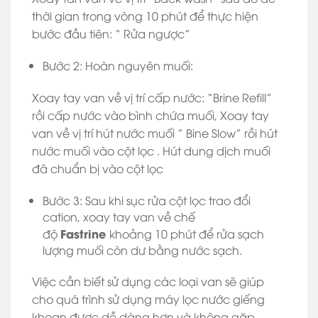
thời gian trong vòng 10 phút để thực hiện
bước đầu tiên: “ Rửa ngược”
Bước 2: Hoàn nguyên muối:
Xoay tay van về vị trí cấp nước: “Brine Refill”
rồi cấp nước vào bình chứa muối, Xoay tay
van về vị trí hút nước muối ” Bine Slow” rồi hút
nước muối vào cột lọc . Hút dung dịch muối
đã chuẩn bị vào cột lọc
Bước 3: Sau khi sục rửa cột lọc trao đổi
cation, xoay tay van về chế
Fastrine
độ
khoảng 10 phút để rửa sạch
lượng muối còn dư bằng nước sạch.
Việc cần biết sử dụng các loại van sẽ giúp
cho quá trình sử dụng máy lọc nước giếng
khoan được dễ dàng hơn và không gặp