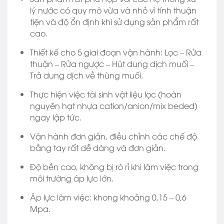
lý nước có quy mô vừa và nhỏ vì tính thuận
tiện và độ ổn định khi sử dụng sản phẩm rất
cao.
Thiết kế cho 5 giai đoạn vận hành: Lọc – Rửa
thuận – Rửa ngược – Hút dung dịch muối –
Trả dung dịch về thùng muối.
Thực hiện việc tái sinh vật liệu lọc (hoàn
nguyên hạt nhựa cation/anion/mix beded)
ngay lập tức.
Vận hành đơn giản, điều chỉnh các chế độ
bằng tay rất dễ dàng và đơn giản.
Độ bền cao, không bị rò rỉ khi làm việc trong
môi trường áp lực lớn.
Áp lực làm việc: khong khoảng 0,15 – 0,6
Mpa.