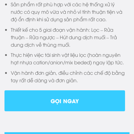
Sản phẩm rất phù hợp với các hệ thống xử lý
nước có quy mô vừa và nhỏ vì tính thuận tiện và
độ ổn định khi sử dụng sản phẩm rất cao.
Thiết kế cho 5 giai đoạn vận hành: Lọc – Rửa
thuận – Rửa ngược – Hút dung dịch muối – Trả
dung dịch về thùng muối.
Thực hiện việc tái sinh vật liệu lọc (hoàn nguyên
hạt nhựa cation/anion/mix beded) ngay lập tức.
Vận hành đơn giản, điều chỉnh các chế độ bằng
tay rất dễ dàng và đơn giản.
GỌI NGAY