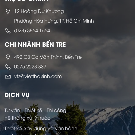
12 Hoàng Dư Khương
Phường Hòa Hưng, TP. Hồ Chí Minh
(028) 3864 1664
CHI NHÁNH BẾN TRE
492 C3 Ca Văn Thỉnh, Bến Tre
0275 2223 337
vts@vietthaisinh.com
DỊCH VỤ
Tư vấn – Thiết kế – Thi công
hệ thống xử lý nước
Thiết kế, xây dựng và vận hành