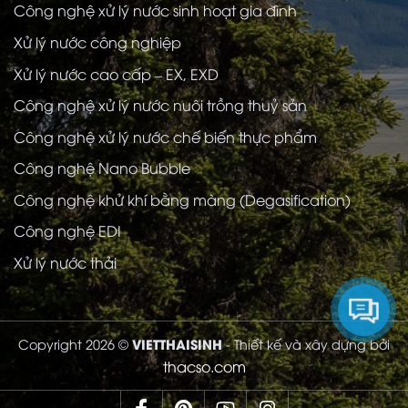
Công nghệ xử lý nước sinh hoạt gia đình
Xử lý nước công nghiệp
Xử lý nước cao cấp – EX, EXD
Công nghệ xử lý nước nuôi trồng thuỷ sản
Công nghệ xử lý nước chế biến thực phẩm
Công nghệ Nano Bubble
Công nghệ khử khí bằng màng (Degasification)
Công nghệ EDI
Xử lý nước thải
VIETTHAISINH
Copyright 2026 ©
- Thiết kế và xây dựng bởi
thacso.com