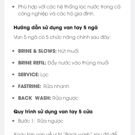
Phù hợp với các hệ thống lọc nước trong cả
công nghiệp và các hộ gia đình.
Hướng dẫn sử dụng van tay 5 ngã
Van 5 ngã có 5 chức năng chính sau đây:
BRINE & SLOWS:
Hút muối
BRINE REFIL:
Đẩy nước vào thùng muối
SERVICE:
Lọc
FASTRINE:
Rửa nhanh
BACK WASH:
Rửa ngược
Quy trình sử dụng van tay 5 cửa
Bước 1: Rửa ngược
Xoay tan van về vị trí “Back wash” sau đó để