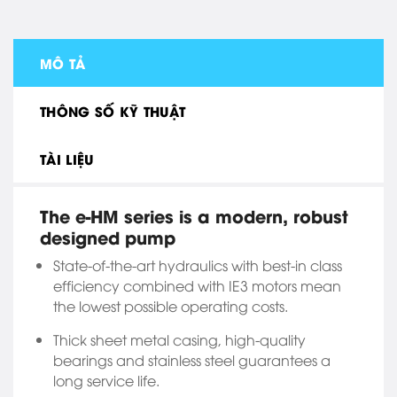
MÔ TẢ
THÔNG SỐ KỸ THUẬT
TÀI LIỆU
The e-HM series is a modern, robust
designed pump
State-of-the-art hydraulics with best-in class
efficiency combined with IE3 motors mean
the lowest possible operating costs.
Thick sheet metal casing, high-quality
bearings and stainless steel guarantees a
long service life.