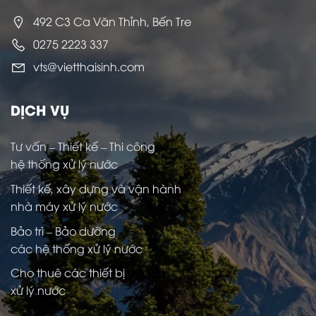
492 C3 Ca Văn Thỉnh, Bến Tre
0275 2223 337
vts@vietthaisinh.com
DỊCH VỤ
Tư vấn – Thiết kế – Thi công
hệ thống xử lý nước
Thiết kế, xây dựng và vận hành
nhà máy xử lý nước
Bảo trì – Bảo dưỡng
các hệ thống xử lý nước
Cho thuê các thiết bị
xử lý nước