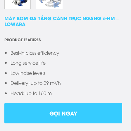
MÁY BƠM ĐA TẦNG CÁNH TRỤC NGANG e-HM –
LOWARA
PRODUCT FEATURES
Best-in class efficiency
Long service life
Low noise levels
Delivery: up to 29 m³/h
Head: up to 160 m
GỌI NGAY