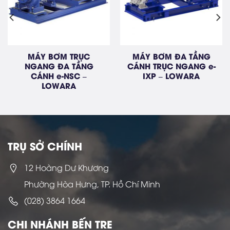
NG
MÁY BƠM TĂNG ÁP
MÁY BƠM ĐẦU ĐÔ
 e-
WEBTROL NV SERIES
CHO TOÀ NHÀ e-LNT
LOWARA
TRỤ SỞ CHÍNH
12 Hoàng Dư Khương
Phường Hòa Hưng, TP. Hồ Chí Minh
(028) 3864 1664
CHI NHÁNH BẾN TRE