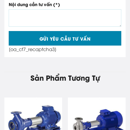
Nội dung cần tư vấn (*)
[oa_cf7_recaptcha3]
Sản Phẩm Tương Tự