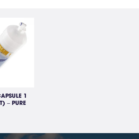
Công nghệ xử lý nước nuôi
Công nghệ xử lý nước chế
trồng thuỷ sản
biến thực phẩm
CAPSULE 1
T) – PURE
Công nghệ EDI
Xử lý nước thải