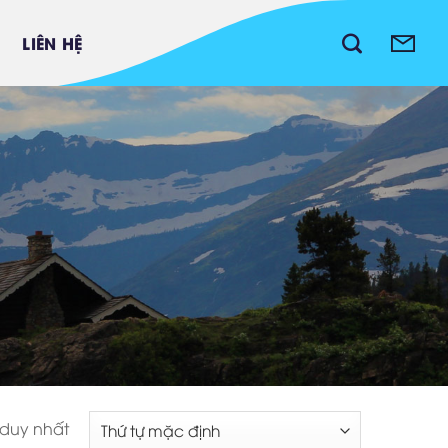
LIÊN HỆ
Công nghệ xử lý nước lợ
Xử lý nước lò hơi
 duy nhất
Xử lý nước công nghiệp
Linh kiện - Thiết bị