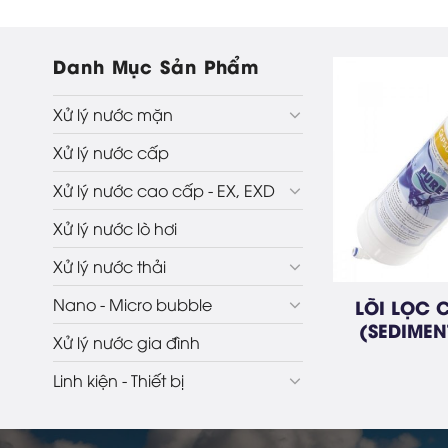
Danh Mục Sản Phẩm
Xử lý nước mặn
Xử lý nước cấp
Xử lý nước cao cấp – EX,
EXD
Xử lý nước cao cấp - EX, EXD
Xử lý nước lò hơi
Xử lý nước thải
Nano - Micro bubble
LÕI LỌC 
(SEDIMEN
Xử lý nước gia đình
Công nghệ khử khí bằng
màng (Degasification)
Linh kiện - Thiết bị