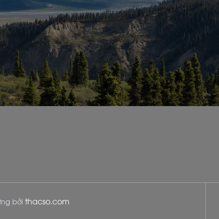
thacso.com
dựng bởi