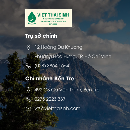
Trụ sở chính
12 Hoàng Dư Khương
Phường Hòa Hưng, TP. Hồ Chí Minh
(028) 3864 1664
Chi nhánh Bến Tre
492 C3 Ca Văn Thỉnh, Bến Tre
0275 2223 337
vts@vietthaisinh.com