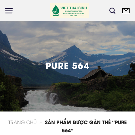
Skip
to
content
P
U
R
E
5
6
4
SẢN PHẨM ĐƯỢC GẮN THẺ “PURE
TRANG CHỦ
»
564”