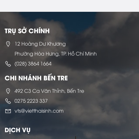
TRỤ SỞ CHÍNH
12 Hoàng Dư Khương
Phường Hòa Hưng, TP. Hồ Chí Minh
(028) 3864 1664
CHI NHÁNH BẾN TRE
492 C3 Ca Văn Thỉnh, Bến Tre
0275 2223 337
vts@vietthaisinh.com
DỊCH VỤ