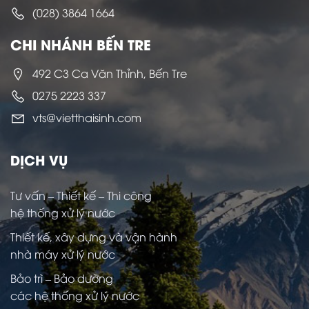
(028) 3864 1664
CHI NHÁNH BẾN TRE
492 C3 Ca Văn Thỉnh, Bến Tre
0275 2223 337
vts@vietthaisinh.com
DỊCH VỤ
Tư vấn – Thiết kế – Thi công
hệ thống xử lý nước
Thiết kế, xây dựng và vận hành
nhà máy xử lý nước
Bảo trì – Bảo dưỡng
các hệ thống xử lý nước