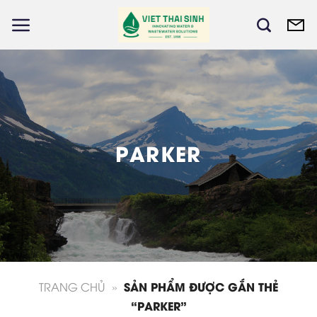
Skip
to
content
P
A
R
K
E
R
SẢN PHẨM ĐƯỢC GẮN THẺ
TRANG CHỦ
»
“PARKER”