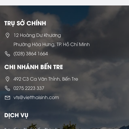
TRỤ SỞ CHÍNH
12 Hoàng Dư Khương
Phường Hòa Hưng, TP. Hồ Chí Minh
(028) 3864 1664
CHI NHÁNH BẾN TRE
492 C3 Ca Văn Thỉnh, Bến Tre
0275 2223 337
vts@vietthaisinh.com
DỊCH VỤ