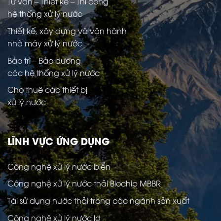
Tư vấn – Thiết kế – Thi công
hệ thống xử lý nước
Thiết kế, xây dựng và vận hành
nhà máy xử lý nước
Bảo trì – Bảo dưỡng
các hệ thống xử lý nước
Cho thuê các thiết bị
xử lý nước
LĨNH VỰC ỨNG DỤNG
Công nghệ xử lý nước biển
Công nghệ xử lý nước thải Biochip MBBR
Tái sử dụng nước thải trong các ngành sản xuất
Công nghệ xử lý nước lợ