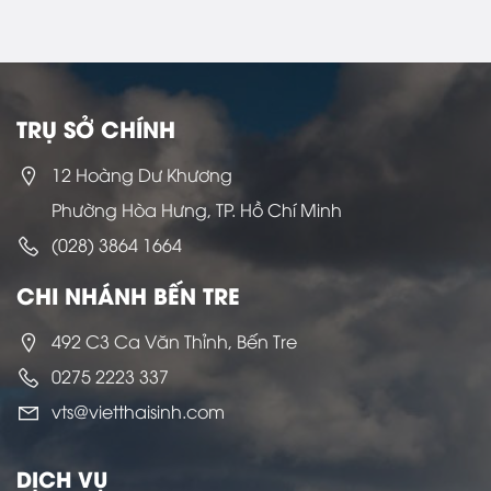
TRỤ SỞ CHÍNH
12 Hoàng Dư Khương
Phường Hòa Hưng, TP. Hồ Chí Minh
(028) 3864 1664
CHI NHÁNH BẾN TRE
492 C3 Ca Văn Thỉnh, Bến Tre
0275 2223 337
vts@vietthaisinh.com
DỊCH VỤ