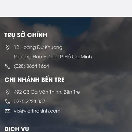
TRỤ SỞ CHÍNH
12 Hoàng Dư Khương
Phường Hòa Hưng, TP. Hồ Chí Minh
(028) 3864 1664
CHI NHÁNH BẾN TRE
492 C3 Ca Văn Thỉnh, Bến Tre
0275 2223 337
vts@vietthaisinh.com
DỊCH VỤ