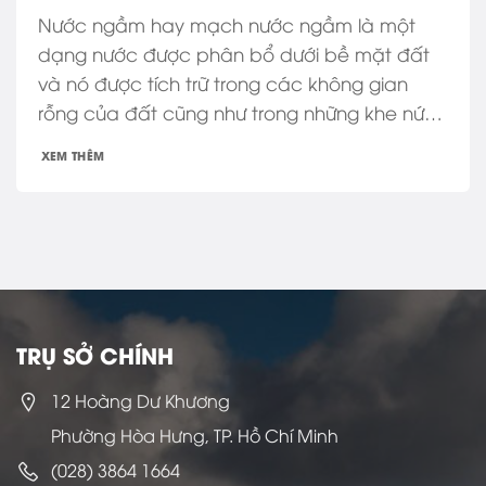
Nước ngầm hay mạch nước ngầm là một
dạng nước được phân bổ dưới bề mặt đất
và nó được tích trữ trong các không gian
rỗng của đất cũng như trong những khe nứt
của các lớp đất đá trầm tích có sự liên
XEM THÊM
thông với nhau. Do đó, nước ngầm còn được
gọi......
TRỤ SỞ CHÍNH
12 Hoàng Dư Khương
Phường Hòa Hưng, TP. Hồ Chí Minh
(028) 3864 1664