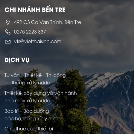
CHI NHÁNH BẾN TRE
492 C3 Ca Văn Thỉnh, Bến Tre
0275 2223 337
vts@vietthaisinh.com
DỊCH VỤ
Tư vấn – Thiết kế – Thi công
hệ thống xử lý nước
Thiết kế, xây dựng và vận hành
nhà máy xử lý nước
Bảo trì – Bảo dưỡng
các hệ thống xử lý nước
Cho thuê các thiết bị