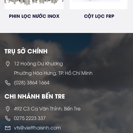
PHIN LỌC NƯỚC INOX
CỘT LỌC FRP
TRỤ SỞ CHÍNH
12 Hoàng Dư Khương
Phường Hòa Hưng, TP. Hồ Chí Minh
(028) 3864 1664
CHI NHÁNH BẾN TRE
492 C3 Ca Văn Thỉnh, Bến Tre
0275 2223 337
vts@vietthaisinh.com