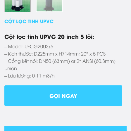
CỘT LỌC TINH UPVC
Cột lọc tinh UPVC 20 inch 5 lõi:
– Model: UFCG20U3/5
– Kích thước: D225mm x H714mm; 20″ x 5 PCS
– Cổng kết nối: DN50 (63mm) or 2″ ANSI (60.3mm)
Union
– Lưu lượng: 0-11 m3/h
GỌI NGAY