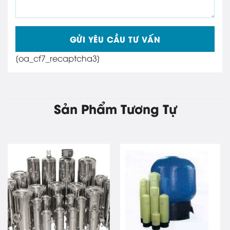
[oa_cf7_recaptcha3]
Sản Phẩm Tương Tự