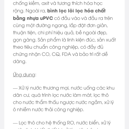
chống kiềm, axit và tương thích hóa học
bình lọc lõi lọc hóa chất
rộng. Ngoài ra,
bằng nhựa uPVC
có đầu vào và đầu ra trên
cùng một đường ngang, lắp đặt đơn giản,
thuận tiện, chi phí hiệu quả, bề ngoài đẹp,
gọn gàng. Sản phẩm là linh kiện đúc, sản xuất
theo tiêu chuẩn công nghiệp, có đầy đủ
chứng nhận CO, CQ, FDA và bảo trì rất dễ
dàng.
Ứng dụng
:
— Xử lý nước thương mại, nước uống các khu
dân cư, quá trình lọc nước làm mát, lọc thô
cho nước thẩm thấu ngược nước ngầm, xử lý
ô nhiễm nước thải công nghiệp.
— Lọc thô cho hệ thống RO, nước biển, xử lý